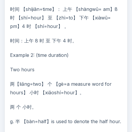
时间 【shíjiān=time】： 上午 【shàngwǔ= am】8
时 【shí=hour】 至 【zhì=to】 下午 【xiàwǔ=
pm】4 时 【shí=hour】 。
时间：上午 8 时 至 下午 4 时。
Example 2: (time duration)
Two hours
两【liǎng=two】 个 【gè=a measure word for
hours】 小时 【xiǎoshí=hour】。
两 个 小时。
g. 半 【bàn=half】is used to denote the half hour.