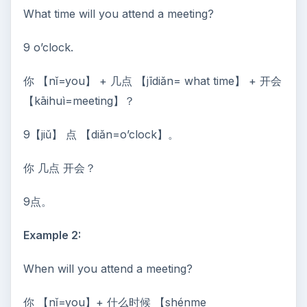
What time will you attend a meeting?
9 o’clock.
你 【nǐ=you】 + 几点 【jīdiǎn= what time】 + 开会
【kāihuì=meeting】？
9【jiǔ】 点 【diǎn=o’clock】。
你 几点 开会？
9点。
Example 2:
When will you attend a meeting?
你 【nǐ=you】+ 什么时候 【shénme