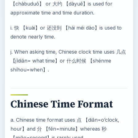
【chàbuduō】 or 大约 【dàyuē】is used for
approximate time and time duration.
i. 快 【kuài】or 还没到 【hái méi dào】is used to
denote nearly time.
j. When asking time, Chinese clock time uses 几点
【jīdiǎn= what time】or 什么时候 【shénme
shíhou=when】.
Chinese Time Format
a. Chinese time format uses 点 【diǎn=o’clock,
hour】and 分 【fēn=minute】whereas 秒
【miǎo=second】is rarely used.