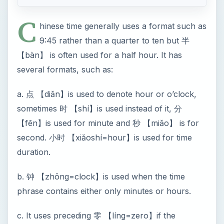
C
hinese time generally uses a format such as
9:45 rather than a quarter to ten but 半
【bàn】 is often used for a half hour. It has
several formats, such as:
a. 点 【diǎn】is used to denote hour or o’clock,
sometimes 时 【shí】is used instead of it, 分
【fēn】is used for minute and 秒 【miǎo】 is for
second. 小时 【xiǎoshí=hour】is used for time
duration.
b. 钟 【zhōng=clock】is used when the time
phrase contains either only minutes or hours.
c. It uses preceding 零 【líng=zero】if the