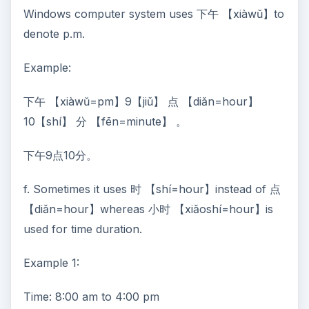
Windows computer system uses 下午 【xiàwŭ】to
denote p.m.
Example:
下午 【xiàwŭ=pm】9【jiǔ】 点 【diǎn=hour】
10【shí】 分 【fēn=minute】 。
下午9点10分。
f. Sometimes it uses 时 【shí=hour】instead of 点
【diǎn=hour】whereas 小时 【xiǎoshí=hour】is
used for time duration.
Example 1:
Time: 8:00 am to 4:00 pm