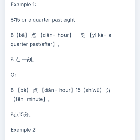
Example 1:
8:15 or a quarter past eight
8【bā】 点 【diǎn= hour】 一刻 【yī kè= a
quarter past/after】。
8 点 一刻。
Or
8 【bā】 点 【diǎn= hour】15【shíwǔ】 分
【fēn=minute】。
8点15分。
Example 2: