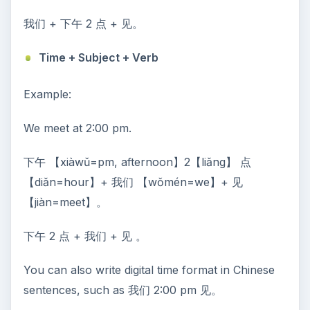
我们 + 下午 2 点 + 见。
Time + Subject + Verb
Example:
We meet at 2:00 pm.
下午 【xiàwǔ=pm, afternoon】2【liǎng】 点
【diǎn=hour】+ 我们 【wǒmén=we】+ 见
【jiàn=meet】。
下午 2 点 + 我们 + 见 。
You can also write digital time format in Chinese
sentences, such as 我们 2:00 pm 见。