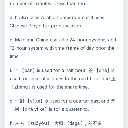
number of minutes is less than ten.
d. It also uses Arabic numbers but still uses
Chinese Pinyin for pronunciation.
e. Mainland China uses the 24-hour systems and
12-hour system with time-frame of day prior the
time.
f. 半 【bàn】is used for a half hour, 差 【chà】is
used for several minutes to the next hour and 正
【zhèng】is used for the sharp time.
g. 一刻 【yī kè】is used for a quarter past and 差
一刻 【chà yī kè】is for a quarter-to.
h. 左右 【zuǒyòu】, 大概 【dàgài】, 差不多