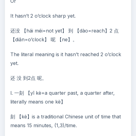
Or
It hasn’t 2 o’clock sharp yet.
还没 【hái méi=not yet】 到 【dào=reach】2 点
【diǎn=o’clock】 呢 【ne】。
The literal meaning is it hasn’t reached 2 o’clock
yet.
还 没 到2点 呢。
l. 一刻 【yī kè=a quarter past, a quarter after,
literally means one kè】
刻 【kè】is a traditional Chinese unit of time that
means 15 minutes, (1,3)/time.