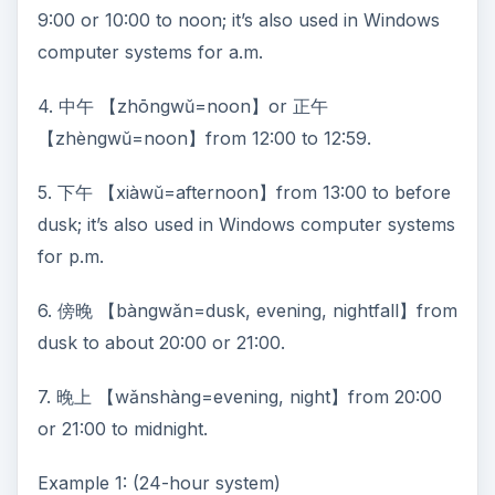
9:00 or 10:00 to noon; it’s also used in Windows
computer systems for a.m.
4. 中午 【zhōngwŭ=noon】or 正午
【zhèngwŭ=noon】from 12:00 to 12:59.
5. 下午 【xiàwŭ=afternoon】from 13:00 to before
dusk; it’s also used in Windows computer systems
for p.m.
6. 傍晚 【bàngwǎn=dusk, evening, nightfall】from
dusk to about 20:00 or 21:00.
7. 晚上 【wǎnshàng=evening, night】from 20:00
or 21:00 to midnight.
Example 1: (24-hour system)