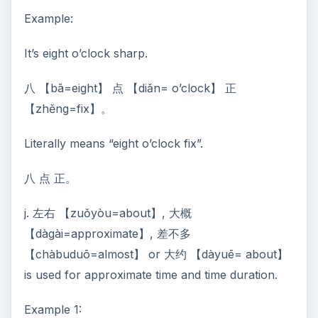
Example:
It’s eight o’clock sharp.
八 【bā=eight】 点 【diǎn= o’clock】 正
【zhěng=fix】。
Literally means “eight o’clock fix”.
八 点 正。
j. 左右 【zuǒyòu=about】, 大概
【dàgài=approximate】, 差不多
【chàbuduō=almost】 or 大约 【dàyuē= about】
is used for approximate time and time duration.
Example 1: