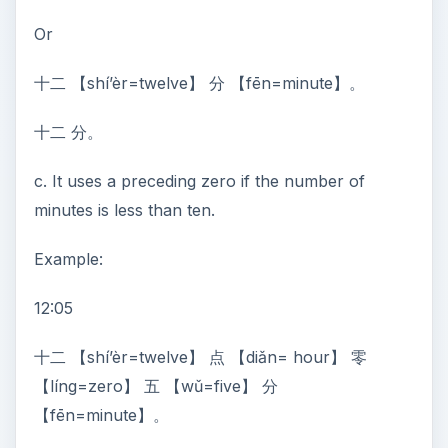
Or
十二 【shí’èr=twelve】 分 【fēn=minute】。
十二 分。
c. It uses a preceding zero if the number of
minutes is less than ten.
Example:
12:05
十二 【shí’èr=twelve】 点 【diǎn= hour】 零
【líng=zero】 五 【wǔ=five】 分
【fēn=minute】。