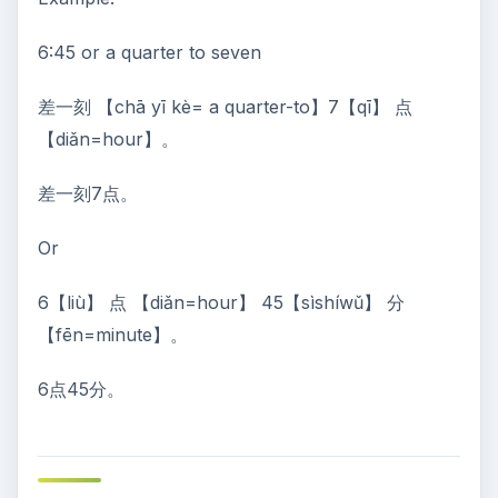
6:45 or a quarter to seven
差一刻 【chā yī kè= a quarter-to】7【qī】 点
【diǎn=hour】。
差一刻7点。
Or
6【liù】 点 【diǎn=hour】 45【sìshíwǔ】 分
【fēn=minute】。
6点45分。