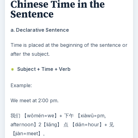
Chinese Time in the
Sentence
a. Declarative Sentence
Time is placed at the beginning of the sentence or
after the subject.
Subject + Time + Verb
Example:
We meet at 2:00 pm.
我们 【wǒmén=we】+ 下午 【xiàwǔ=pm,
afternoon】2【liǎng】 点 【diǎn=hour】+ 见
【jiàn=meet】。