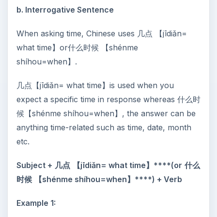
b. Interrogative Sentence
When asking time, Chinese uses 几点 【jīdiǎn=
what time】or什么时候 【shénme
shíhou=when】.
几点【jīdiǎn= what time】is used when you
expect a specific time in response whereas 什么时
候【shénme shíhou=when】, the answer can be
anything time-related such as time, date, month
etc.
Subject +
几点
【
jīdiǎn= what time
】****(or
什么
时候
【
shénme shíhou=when
】****) + Verb
Example 1: