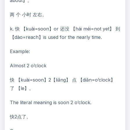
about】。
两 个 小时 左右。
k. 快 【kuài=soon】or 还没 【hái méi=not yet】 到
【dào=reach】is used for the nearly time.
Example:
Almost 2 o’clock
快 【kuài=soon】2【liǎng】 点 【diǎn=o’clock】
了 【le】。
The literal meaning is soon 2 o’clock.
快2点了。