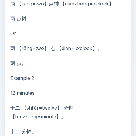
两 【liǎng=two】点
钟
【diǎnzhōng=o’clock】。
两 点
钟
。
Or
两 【liǎng=two】 点 【diǎn= o’clock】。
两 点。
Example 2:
12 minutes
十二 【shí’èr=twelve】 分
钟
【fēnzhōng=minute】。
十二 分
钟
。