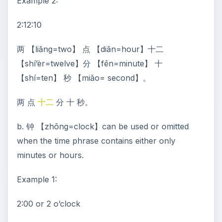
Example 2:
2:12:10
两 【liǎng=two】 点 【diǎn=hour】十二
【shí’èr=twelve】分 【fēn=minute】 十
【shí=ten】 秒 【miǎo= second】。
两 点
十二
分 十 秒。
b. 钟 【zhōng=clock】can be used or omitted
when the time phrase contains either only
minutes or hours.
Example 1:
2:00 or 2 o’clock