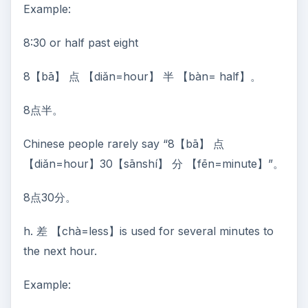
Example:
8:30 or half past eight
8【bā】 点 【diǎn=hour】 半 【bàn= half】。
8点半。
Chinese people rarely say “8【bā】 点
【diǎn=hour】30【sānshí】 分 【fēn=minute】”。
8点30分。
h. 差 【chà=less】is used for several minutes to
the next hour.
Example: