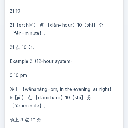
21:10
21【èrshíyī】 点 【diǎn=hour】10【shí】 分
【fēn=minute】。
21 点 10 分。
Example 2: (12-hour system)
9:10 pm
晚上 【wǎnshàng=pm, in the evening, at night】
9【jiǔ】 点 【diǎn=hour】10【shí】 分
【fēn=minute】。
晚上 9 点 10 分。