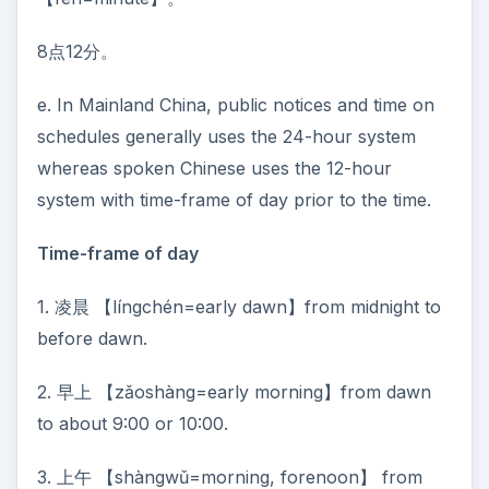
8点12分。
e. In Mainland China, public notices and time on
schedules generally uses the 24-hour system
whereas spoken Chinese uses the 12-hour
system with time-frame of day prior to the time.
Time-frame of day
1. 凌晨 【língchén=early dawn】from midnight to
before dawn.
2. 早上 【zǎoshàng=early morning】from dawn
to about 9:00 or 10:00.
3. 上午 【shàngwǔ=morning, forenoon】 from