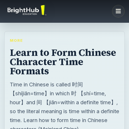
MORE
Learn to Form Chinese
Character Time
Formats
Time in Chinese is called 时间
【shíjiān=time】in which 时 【shí=time,
hour】and 间 【jiān=within a definite time】,
so the literal meaning is time within a definite
time. Learn how to form time in Chinese
characters (Mainland China).