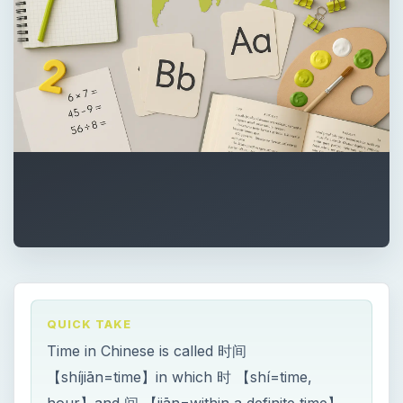
QUICK TAKE
Time in Chinese is called 时间
【shíjiān=time】in which 时 【shí=time,