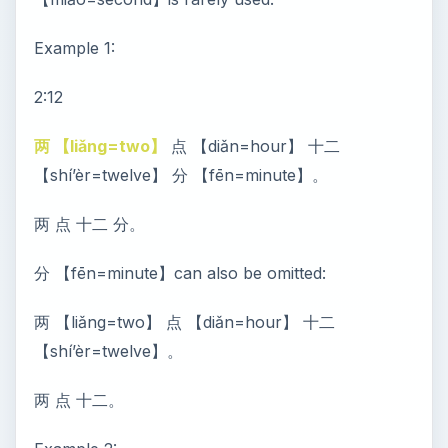
Example 1:
2:12
两 【liǎng=two】
点 【diǎn=hour】 十二
【shí’èr=twelve】 分 【fēn=minute】。
两 点 十二 分。
分 【fēn=minute】can also be omitted:
两 【liǎng=two】 点 【diǎn=hour】 十二
【shí’èr=twelve】。
两 点 十二。