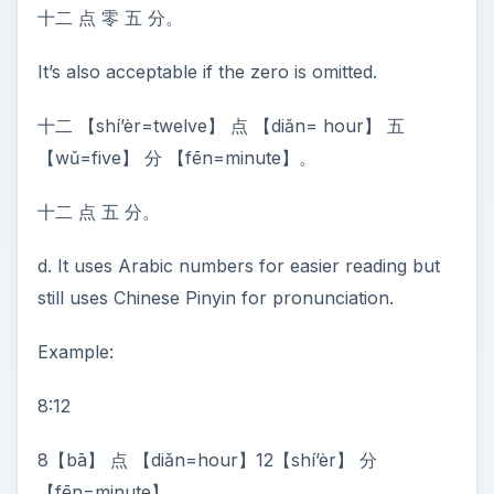
十二 点 零 五 分。
It’s also acceptable if the zero is omitted.
十二 【shí’èr=twelve】 点 【diǎn= hour】 五
【wǔ=five】 分 【fēn=minute】。
十二 点 五 分。
d. It uses Arabic numbers for easier reading but
still uses Chinese Pinyin for pronunciation.
Example:
8:12
8【bā】 点 【diǎn=hour】12【shí’èr】 分
【fēn=minute】。