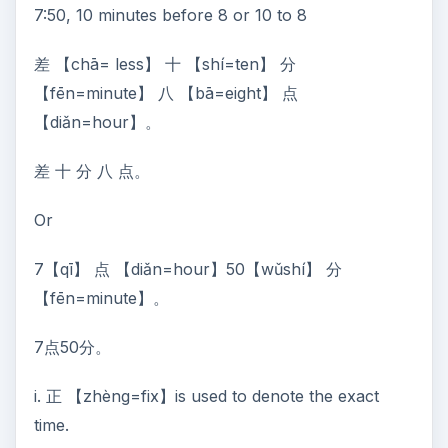
7:50, 10 minutes before 8 or 10 to 8
差 【chā= less】 十 【shí=ten】 分
【fēn=minute】 八 【bā=eight】 点
【diǎn=hour】。
差 十 分 八 点。
Or
7【qī】 点 【diǎn=hour】50【wǔshí】 分
【fēn=minute】。
7点50分。
i. 正 【zhèng=fix】is used to denote the exact
time.