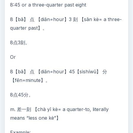
8:45 or a three-quarter past eight
8【bā】 点 【diǎn=hour】3 刻 【sān kè= a three-
quarter past】。
8点3刻。
Or
8【bā】 点 【diǎn=hour】45【sìshíwǔ】 分
【fēn=minute】。
8点45分。
m. 差一刻 【chà yī kè= a quarter-to, literally
means “less one kè”】
Example: