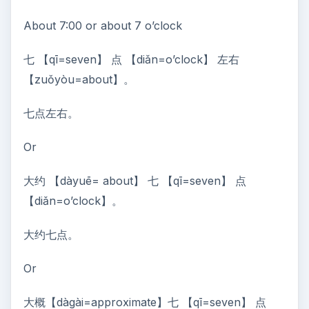
About 7:00 or about 7 o’clock
七 【qī=seven】 点 【diǎn=o’clock】 左右
【zuǒyòu=about】。
七点左右。
Or
大约 【dàyuē= about】 七 【qī=seven】 点
【diǎn=o’clock】。
大约七点。
Or
大概【dàgài=approximate】七 【qī=seven】 点