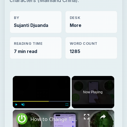
BY
DESK
Sujanti Djuanda
More
READING TIME
WORD COUNT
7 min read
1285
×
Now Playing
×
Play
Unmute
Fullscreen
How to Change Time Format in HUAWEI Phone - 24 & 12 Hour Formats - Military Time