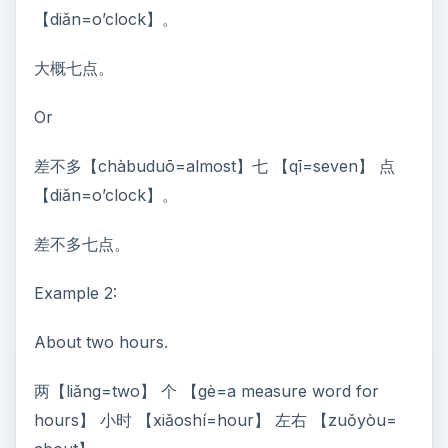
【diǎn=o’clock】。
大概七点。
Or
差不多【chàbuduō=almost】七 【qī=seven】 点
【diǎn=o’clock】。
差不多七点。
Example 2:
About two hours.
两【liǎng=two】 个 【gè=a measure word for
hours】 小时 【xiǎoshí=hour】 左右 【zuǒyòu=